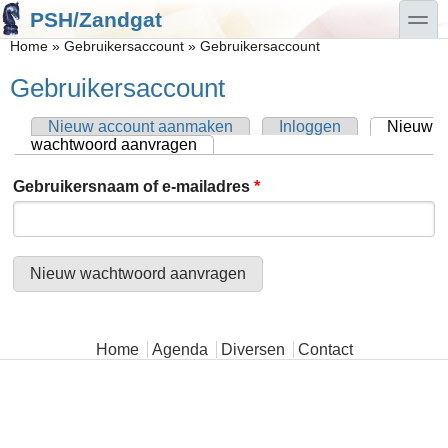
Overslaan en naar de algemene inhoud gaan
Skip to search
toggle
PSH/Zandgat
U bent hier
Home
»
Gebruikersaccount
»
Gebruikersaccount
Gebruikersaccount
Nieuw account aanmaken
Inloggen
Nieuw
Primaire tabs
wachtwoord aanvragen
(actieve tabblad)
Gebruikersnaam of e-mailadres
*
Hoofdmenu
Home
Agenda
Diversen
Contact